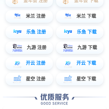
联系我们
联系我们
广揽英才
400-080-9519
语言