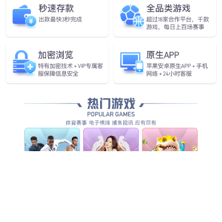
中文
English
语言
中文
English
服务项目
器械MA解决方案
药品MA解决方案
服务平台
CRO平台
CDMO平台
新闻资讯
公司新闻
典型案例
行业资讯
关于我们
bb贝博简介
企业文化
企业资质
联系我们