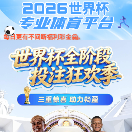
ballbet贝博·(中国)艾弗森官网
bb贝博
服务项目
器械MA解决方案
药品MA解决方案
服务平台
CRO平台
CDMO平台